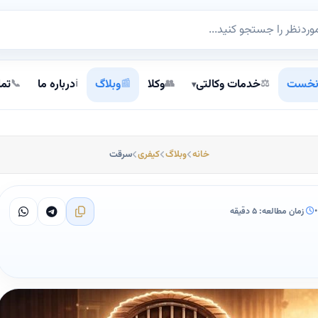
نخست
خدمات وکالتی
وکلا
وبلاگ
درباره ما
تما
📞
ℹ️
📰
👥
⚖️
▾
خانه
وبلاگ
کیفری
سرقت
•
زمان مطالعه: ۵ دقیقه