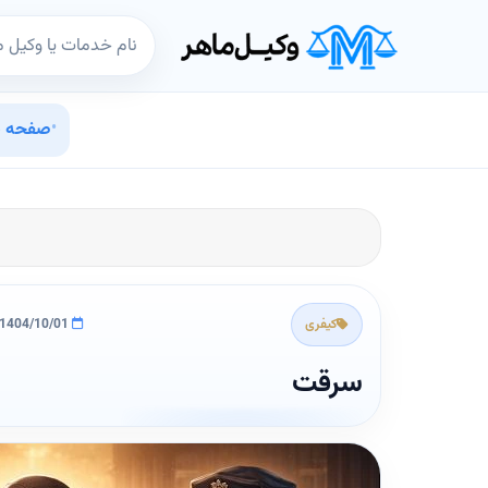
صفحه 
•
کیفری
1404/10/01
سرقت